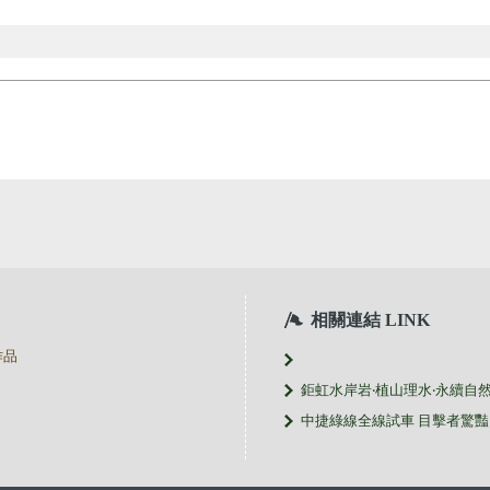
相關連結 LINK
作品
鉅虹水岸岩‧植山理水‧永續自
中捷綠線全線試車 目擊者驚豔