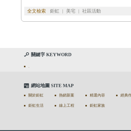
全文檢索
鉅虹
|
美宅
|
社區活動
關鍵字 KEYWORD
.
網站地圖 SITE MAP
關於鉅虹
熱銷新案
精選內容
經典
鉅虹生活
線上工程
鉅虹家族