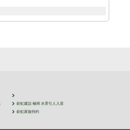
然
鉅虹建設 極簡 水景引人入居
鉅虹家族特約