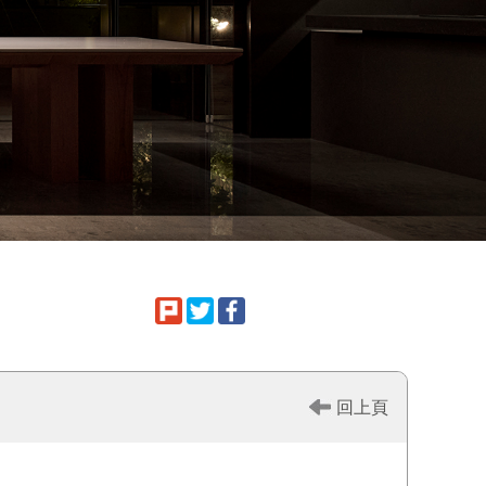
FB鉅虹粉絲專頁
回上頁