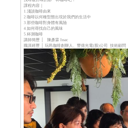
課程內容｜
1.淺談咖啡由來
2.咖啡以何種型態出現於我們的生活中
3.那些咖啡對身體有風險
4.如何尋找自己的風味
5.杯測咖啡
講師簡歷 │ 陳彥霖 Issac
職涯經歷 │ 玩邑咖啡創辦人、豐億光電(股)公司 技術顧問