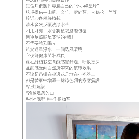
讓住戶們製作專屬自己的”小小綠星球”
現場提供—山蘇、文竹、蕾絲蕨、火鶴花⋯等等
接近20多種綠植栽
清水多次反覆洗淨水苔
利用麻繩、水苔將植栽層層包覆
簡單易照顧是苔球的特點
不需要強烈陽光
給於適量淨水，一個透風環境
它便能健康茁壯成長
處在綠植栽空間能感覺舒適、呼吸更深
並能感受到自然所帶來的鎮靜效果
不論是吊掛在牆邊或是放在小瓷器上
都是替家中增添一抹綠色調的療癒擺設
#鉅虹建設
#跨越建築的山
#社區課程 #手作植物苔