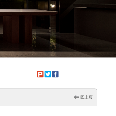
FB鉅虹粉絲專頁
回上頁