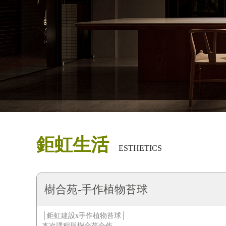
鉅虹生活
ESTHETICS
樹合苑-手作植物苔球
│鉅虹建設x手作植物苔球│
本次課程與樹合苑合作