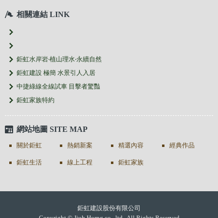
相關連結 LINK
鉅虹水岸岩‧植山理水‧永續自然
鉅虹建設 極簡 水景引人入居
中捷綠線全線試車 目擊者驚豔
鉅虹家族特約
網站地圖 SITE MAP
關於鉅虹
熱銷新案
精選內容
經典作品
鉅虹生活
線上工程
鉅虹家族
鉅虹建設股份有限公司
Copyright © Jiuh Horng co., ltd . All Rights Reserved