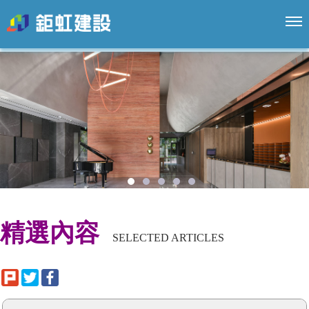
關於鉅虹
熱銷新案
精選內容
經典作品
1
2
3
4
5
鉅虹生活
精選內容
線上工程
SELECTED ARTICLES
鉅虹家族