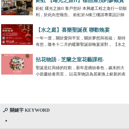
鉅虹 【曙光之旅II】樣品屋預約參觀資
鉅虹 曙光之旅II 客戶您好 本興建工程之進行一切順
訊
利，於此向您報告。 鉅虹於A棟三樓請專業設計師
設計三戶樣品屋(A1‧A3‧A5)開放預約參觀。
【水之庭】喜樂聖誕夜 聯歡晚宴
一年一度，關於愛與平安，關於夢想與祝福； 期待
有您，隆冬十二月的暖聚聖誕節晚宴派對， 【水之
庭】社區誠摯邀請鉅虹家族共同聯歡。
拈花物語 - 芝蘭之室花藝課程-
聖誕是紅與綠的狂歡，新年是繽紛春色，歲末的大
小節慶紛沓而至， 以花草物語為居家換上嶄新的表
情，巧手做花藝、賞玩之間皆是趣味。
關鍵字 KEYWORD
.