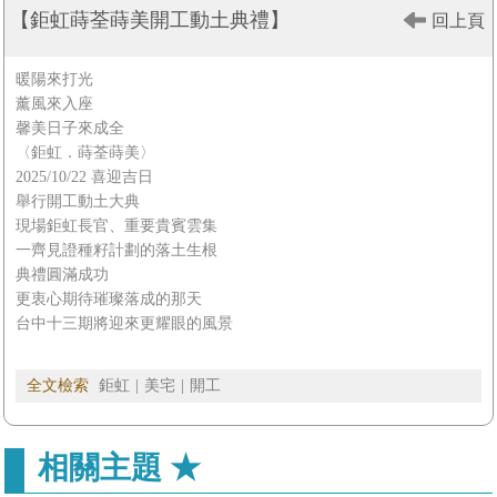
【鉅虹蒔荃蒔美開工動土典禮】
回上頁
FB鉅虹粉絲專頁
暖陽來打光
薰風來入座
馨美日子來成全
〈鉅虹．蒔荃蒔美〉
2025/10/22 喜迎吉日
舉行開工動土大典
現場鉅虹長官、重要貴賓雲集
一齊見證種籽計劃的落土生根
典禮圓滿成功
更衷心期待璀璨落成的那天
台中十三期將迎來更耀眼的風景
全文檢索
鉅虹
|
美宅
|
開工
相關主題 ★